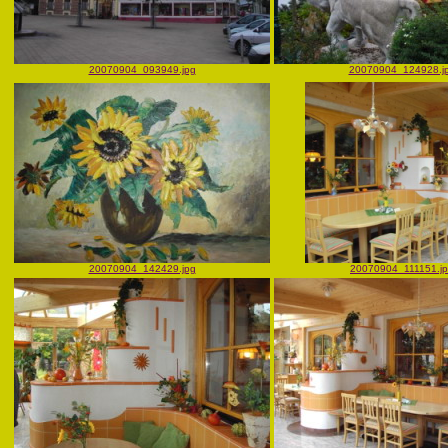
20070904_093949.jpg
20070904_124928.j
20070904_142429.jpg
20070904_111151.j