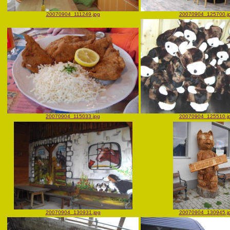
20070904_111249.jpg
20070904_125700.j
20070904_115033.jpg
20070904_125510.j
20070904_130931.jpg
20070904_130945.j