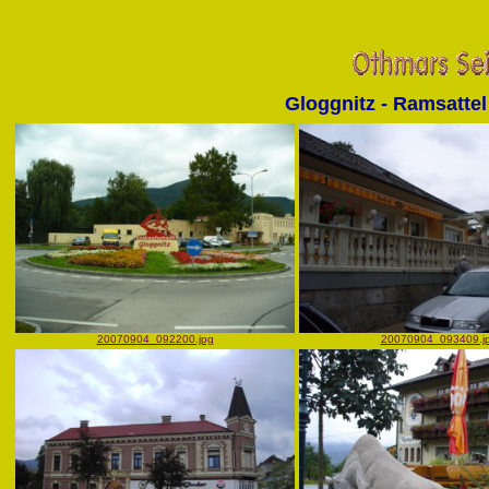
Gloggnitz - Ramsattel
20070904_092200.jpg
20070904_093409.j