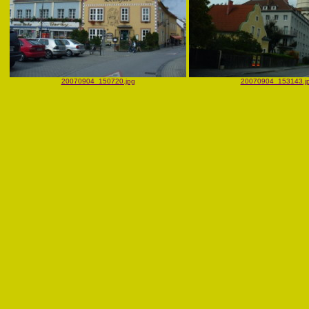
20070904_150720.jpg
20070904_153143.j