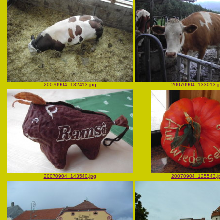
20070904_132413.jpg
20070904_133013.j
20070904_143540.jpg
20070904_125543.j