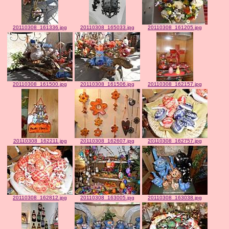
20110308_161336.jpg
20110308_165033.jpg
20110308_161205.jpg
20110308_161500.jpg
20110308_161506.jpg
20110308_162157.jpg
20110308_162211.jpg
20110308_162607.jpg
20110308_162757.jpg
20110308_162812.jpg
20110308_163005.jpg
20110308_163038.jpg