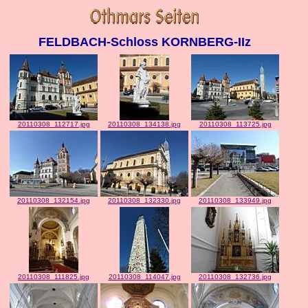
FELDBACH-Schloss KORNBERG-IIz
20110308_112717.jpg
20110308_134138.jpg
20110308_113725.jpg
20110308_132154.jpg
20110308_132330.jpg
20110308_133949.jpg
20110308_111825.jpg
20110308_114047.jpg
20110308_132736.jpg