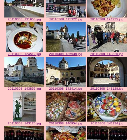
20110308_131953.jpg
20110308_115322.jpg
20110308_124235.jpg
20110308_124512.jpg
20110308_135538.jpg
20110308_140320.jpg
20110308_143855.jpg
20110308_142414.jpg
20110308_143128.jpg
20110308_143120.jpg
20110308_140954.jpg
20110308_141134.jpg