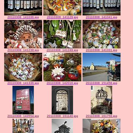
20110308_141036.jpg
20110308_141129.jpg
20110308_141041.jpg
20110308_141238.jpg
20110308_141249.jpg
20110308_141331.jpg
20110308_141336.jpg
20110308_142016.jpg
20110308_151456.jpg
20110308_143554.jpg
20110308_161140.jpg
20110308_161756.jpg