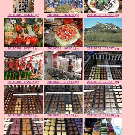
20110308_163248.jpg
20110308_163436.jpg
20110308_163627.jpg
20110308_163748.jpg
20110308_163801.jpg
20110308_152557.jpg
20110308_172435.jpg
20110308_172612.jpg
20110308_172827.jpg
20110308_172833.jpg
20110308_172839.jpg
20110308_172849.jpg