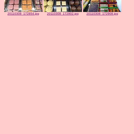
20110308_172854.jpg
20110308_172902.jpg
20110308_172908.jpg