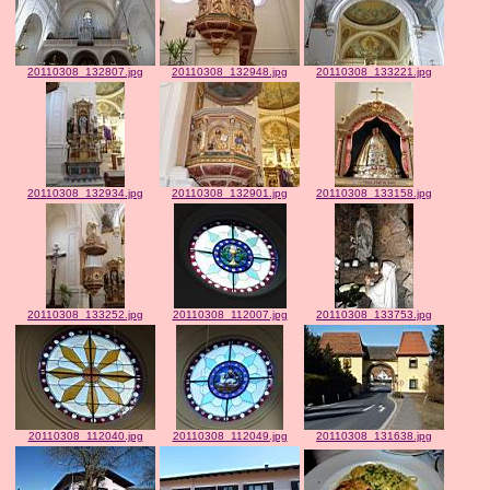
20110308_132807.jpg
20110308_132948.jpg
20110308_133221.jpg
20110308_132934.jpg
20110308_132901.jpg
20110308_133158.jpg
20110308_133252.jpg
20110308_112007.jpg
20110308_133753.jpg
20110308_112040.jpg
20110308_112049.jpg
20110308_131638.jpg